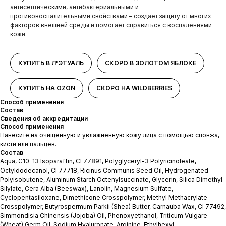
антисептическими, антибактериальными и
противовоспалительными свойствами – создает защиту от многих
факторов внешней среды и помогает справиться с воспалениями
кожи.
КУПИТЬ В Л'ЭТУАЛЬ
СКОРО В ЗОЛОТОМ ЯБЛОКЕ
КУПИТЬ НА OZON
СКОРО НА WILDBERRIES
Способ применения
Состав
Сведения об аккредитации
Способ применения
Нанесите на очищенную и увлажненную кожу лица с помощью спонжа,
кисти или пальцев.
Состав
Aqua, C10-13 Isoparaffin, CI 77891, Polyglyceryl-3 Polyricinoleate,
Octyldodecanol, CI 77718, Ricinus Communis Seed Oil, Hydrogenated
Polyisobutene, Aluminum Starch Octenylsuccinate, Glycerin, Silica Dimethyl
Silylate, Cera Alba (Beeswax), Lanolin, Magnesium Sulfate,
Cyclopentasiloxane, Dimethicone Crosspolymer, Methyl Methacrylate
Crosspolymer, Butyrospermum Parkii (Shea) Butter, Carnauba Wax, CI 77492,
Simmondisia Chinensis (Jojoba) Oil, Phenoxyethanol, Triticum Vulgare
(Wheat) Germ Oil, Sodium Hyaluronate, Arginine, Ethylhexyl